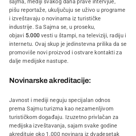
sajma, mediji svakog dana prave intervjue,
Kontakt
pišu reportaže, ukuljučuju se uživo u programe
i izveštavaju o novinama iz turističke
Srpski
industrije. Sa Sajma se, u proseku,
objavi
5.000
vesti u štampi, na televiziji, radiju i
internetu. Ovaj skup je jedinstevna prilika da se
promoviše novi proizvod i ostvare kontakti za
dalje medijske nastupe.
Novinarske akreditacije:
Javnost i mediji neguju specijalan odnos
prema Sajmu turizma kao nezamenljivom
turističkom događaju. Izuzetno privlačan za
medijska izveštavanja, sajam svake godine
akredituje oko 1.000 novinara iz dvadesetak