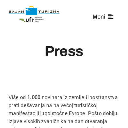
Skip
to
Meni
content
O nama
Press
Izlagači
Posetioci
Novosti
Više od
1.000
novinara iz zemlje i inostranstva
prati dešavanja na najvećoj turističkoj
manifestaciji jugoistočne Evrope. Pošto dobiju
Mediji
izjave visokih zvaničnika na dan otvaranja