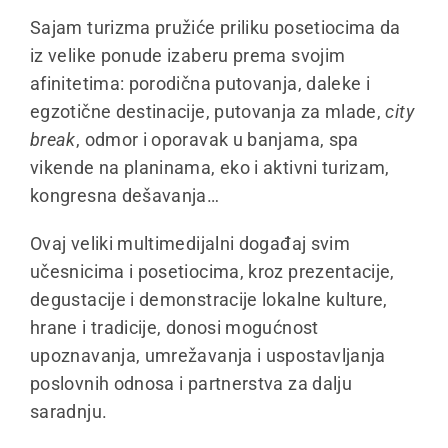
Sajam turizma pružiće priliku posetiocima da
iz velike ponude izaberu prema svojim
afinitetima: porodična putovanja, daleke i
egzotične destinacije, putovanja za mlade,
city
break
, odmor i oporavak u banjama, spa
vikende na planinama, eko i aktivni turizam,
kongresna dešavanja…
Ovaj veliki multimedijalni događaj svim
učesnicima i posetiocima, kroz prezentacije,
degustacije i demonstracije lokalne kulture,
hrane i tradicije, donosi mogućnost
upoznavanja, umrežavanja i uspostavljanja
poslovnih odnosa i partnerstva za dalju
saradnju.