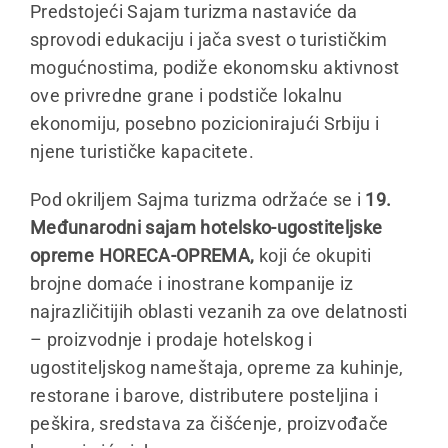
Predstojeći Sajam turizma nastaviće da
sprovodi edukaciju i jača svest o turističkim
mogućnostima, podiže ekonomsku aktivnost
ove privredne grane i podstiče lokalnu
ekonomiju, posebno pozicionirajući Srbiju i
njene turističke kapacitete.
Pod okriljem Sajma turizma održaće se i
19.
Međunarodni sajam hotelsko-ugostiteljske
opreme HORECA-OPREMA,
koji će okupiti
brojne domaće i inostrane kompanije iz
najrazličitijih oblasti vezanih za ove delatnosti
– proizvodnje i prodaje hotelskog i
ugostiteljskog nameštaja, opreme za kuhinje,
restorane i barove, distributere posteljina i
peškira, sredstava za čišćenje, proizvođače