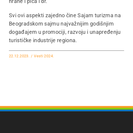
hrane i pića i dr.
Svi ovi aspekti zajedno čine Sajam turizma na
Beogradskom sajmu najvažnijim godišnjim
događajem u promociji, razvoju i unapređenju
turističke industrije regiona.
22.12.2023.
/
Vesti 2024.