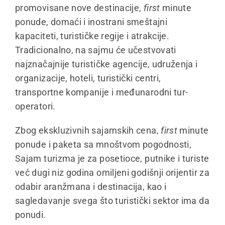
promovisane nove destinacije,
first
minute
ponude, domaći i inostrani smeštajni
kapaciteti, turističke regije i atrakcije.
Tradicionalno, na sajmu će učestvovati
najznačajnije turističke agencije, udruženja i
organizacije, hoteli, turistički centri,
transportne kompanije i međunarodni tur-
operatori.
Zbog ekskluzivnih sajamskih cena,
first
minute
ponude i paketa sa mnoštvom pogodnosti,
Sajam turizma je za posetioce, putnike i turiste
već dugi niz godina omiljeni godišnji orijentir za
odabir aranžmana i destinacija, kao i
sagledavanje svega što turistički sektor ima da
ponudi.