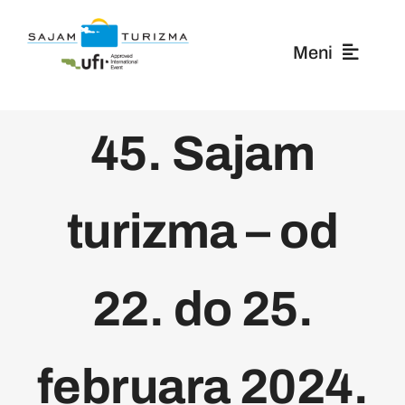
Skip
to
Meni
content
O nama
45. Sajam
Izlagači
turizma – od
Posetioci
22. do 25.
Novosti
Mediji
februara 2024.